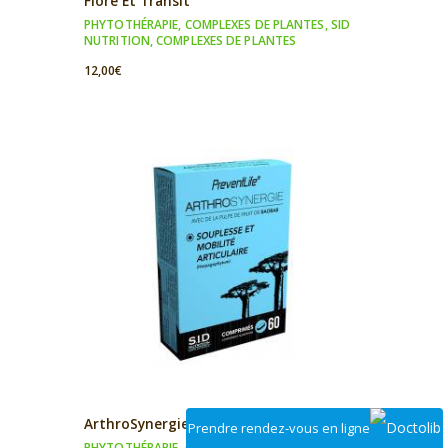
Flore Et Transit
PHYTOTHÉRAPIE
,
COMPLEXES DE PLANTES
,
SID
NUTRITION
,
COMPLEXES DE PLANTES
12,00
€
ArthroSynergie
Prendre rendez-vous en ligne
PHYTOTHÉRAPIE
,
COMPLEXES DE PLANTES
,
SID