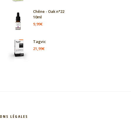
Chêne - Oak n°22
10ml
9,99
€
Tagvic
21,99
€
ONS LÉGALES