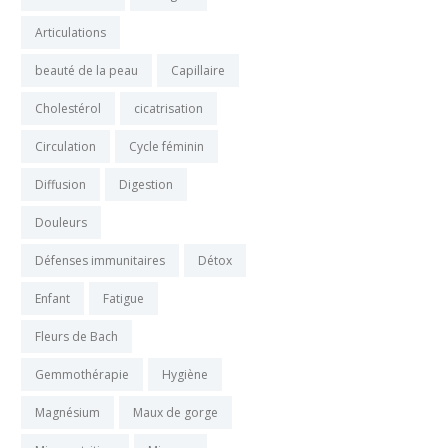
Articulations
beauté de la peau
Capillaire
Cholestérol
cicatrisation
Circulation
Cycle féminin
Diffusion
Digestion
Douleurs
Défenses immunitaires
Détox
Enfant
Fatigue
Fleurs de Bach
Gemmothérapie
Hygiène
Magnésium
Maux de gorge