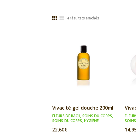
Trié
4 résultats affichés
par
popularité
Vivacité gel douche 200ml
Viva
FLEURS DE BACH
,
SOINS DU CORPS
,
FLEUR
SOINS DU CORPS
,
HYGIÈNE
SOINS
22,60
€
14,9