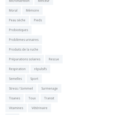
Micronutrition
Minceur
Moral
Mémoire
Peau sèche
Pieds
Probiotiques
Problèmes urinaires
Produits de la ruche
Préparations solaires
Rescue
Respiration
répulsifs
Semelles
Sport
Stress / Sommeil
Surmenage
Tisanes
Toux
Transit
Vitamines
Vétérinaire