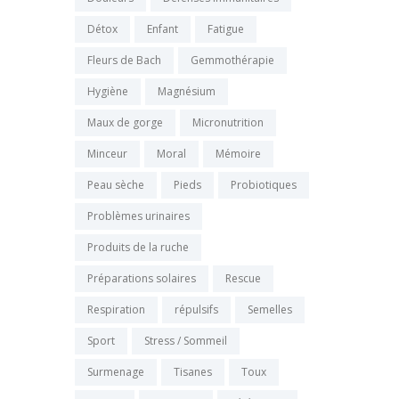
Détox
Enfant
Fatigue
Fleurs de Bach
Gemmothérapie
Hygiène
Magnésium
Maux de gorge
Micronutrition
Minceur
Moral
Mémoire
Peau sèche
Pieds
Probiotiques
Problèmes urinaires
Produits de la ruche
Préparations solaires
Rescue
Respiration
répulsifs
Semelles
Sport
Stress / Sommeil
Surmenage
Tisanes
Toux