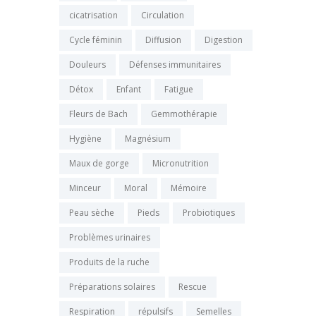
cicatrisation
Circulation
Cycle féminin
Diffusion
Digestion
Douleurs
Défenses immunitaires
Détox
Enfant
Fatigue
Fleurs de Bach
Gemmothérapie
Hygiène
Magnésium
Maux de gorge
Micronutrition
Minceur
Moral
Mémoire
Peau sèche
Pieds
Probiotiques
Problèmes urinaires
Produits de la ruche
Préparations solaires
Rescue
Respiration
répulsifs
Semelles