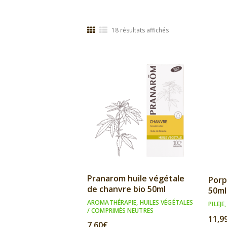
Trié
18 résultats affichés
par
popularité
Pranarom huile végétale
Porp
de chanvre bio 50ml
50ml
AROMATHÉRAPIE
,
HUILES VÉGÉTALES
PILEJE
/ COMPRIMÉS NEUTRES
11,9
7,60
€