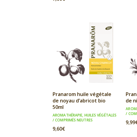
Pranarom huile végétale
Pran
de noyau d’abricot bio
de n
50ml
AROM
/ COM
AROMATHÉRAPIE
,
HUILES VÉGÉTALES
/ COMPRIMÉS NEUTRES
9,99
9,60
€