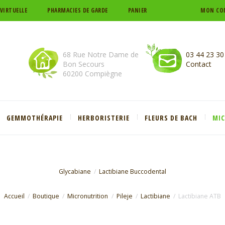
 VIRTUELLE
PHARMACIES DE GARDE
PANIER
MON CO
68 Rue Notre Dame de
03 44 23 30
Bon Secours
Contact
60200 Compiègne
GEMMOTHÉRAPIE
HERBORISTERIE
FLEURS DE BACH
MI
Glycabiane
Lactibiane Buccodental
Accueil
Boutique
Micronutrition
Pileje
Lactibiane
Lactibiane ATB