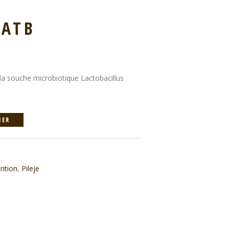
 ATB
a souche microbiotique Lactobacillus
IER
rition
,
Pileje