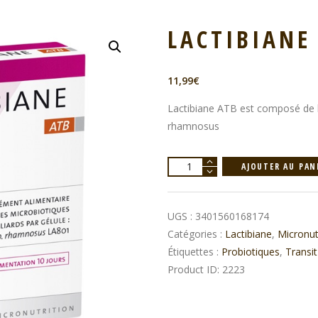
LACTIBIANE
11,99
€
Lactibiane ATB est composé de l
rhamnosus
quantité
AJOUTER AU PAN
de
Lactibiane
UGS :
3401560168174
ATB
Catégories :
Lactibiane
,
Micronut
Étiquettes :
Probiotiques
,
Transit
Product ID:
2223